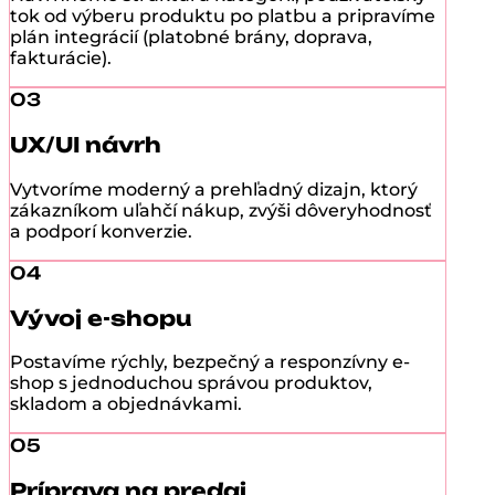
tok od výberu produktu po platbu a pripravíme
plán integrácií (platobné brány, doprava,
fakturácie).
03
UX/UI návrh
Vytvoríme moderný a prehľadný dizajn, ktorý
zákazníkom uľahčí nákup, zvýši dôveryhodnosť
a podporí konverzie.
04
Vývoj e-shopu
Postavíme rýchly, bezpečný a responzívny e-
shop s jednoduchou správou produktov,
skladom a objednávkami.
05
Príprava na predaj